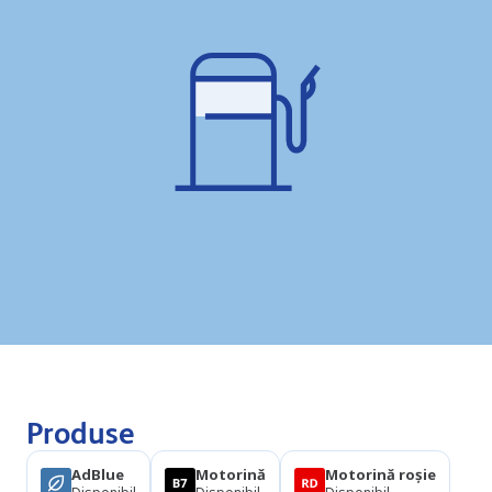
Produse
AdBlue
Motorină
Motorină roșie