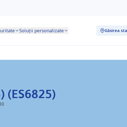
uritate
Soluții personalizate
Găsirea sta
) (ES6825)
10