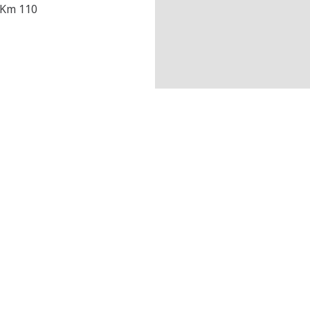
 Km 110
Estepona (GALP)
Jerez de la Frontera
40.5
km
(ES1967)
(GALP) (ES1965)
AP-7, km 154,5
A-381, km 17
E-29680
Estepona
E-11400
Jerez de la Fro