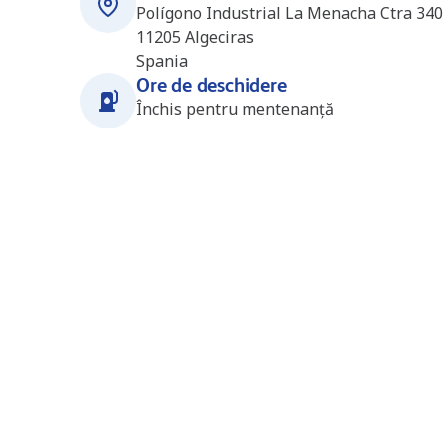
Polígono Industrial La Menacha Ctra 340
11205
Algeciras
Spania
Ore de deschidere
Închis pentru mentenanță
Stații în apropiere
Algeciras (CEPSA)
4.8
km
(ES6819)
Avda. Gaitán Ayala S/N (Isla
Verde) Zona 69 de Zona
Portuaria
11207
Algeciras