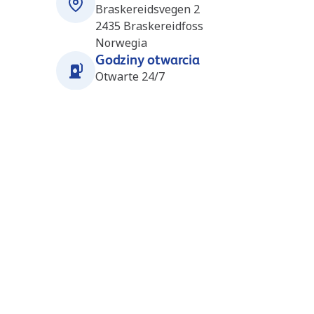
Braskereidsvegen 2
2435
Braskereidfoss
Norwegia
Godziny otwarcia
Otwarte 24/7
Stacje w pobliżu
Stange (YX) (NO7743)
31.4 km
Hansrudveien
2335
Innlandet