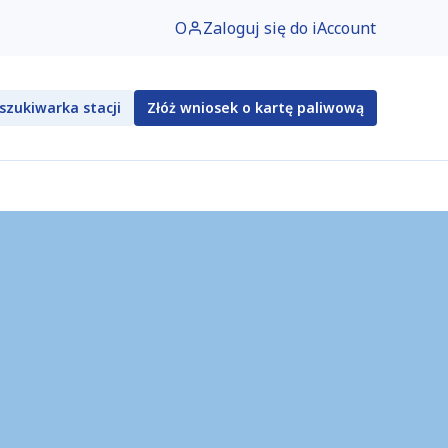
O
Zaloguj się do iAccount
szukiwarka stacji
Złóż wniosek o kartę paliwową