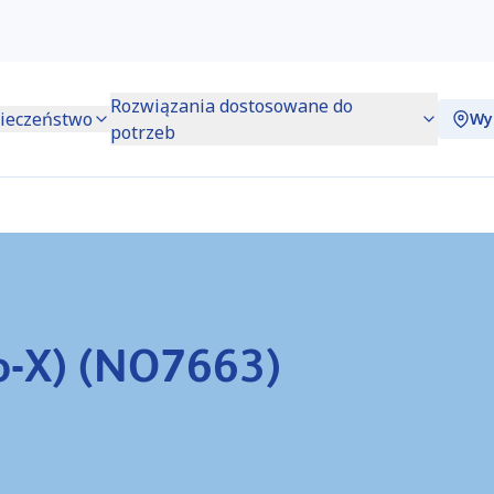
Rozwiązania dostosowane do
ieczeństwo
Wy
potrzeb
no-X) (NO7663)