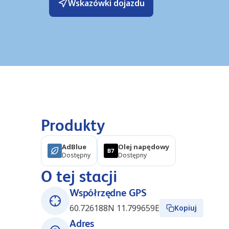
Wskazówki dojazdu
Produkty
AdBlue
Olej napędowy
Dostępny
Dostępny
O tej stacji
Współrzędne GPS
60.726188N 11.799659E
Kopiuj
Adres