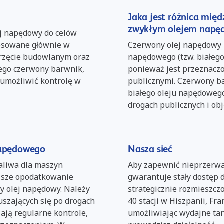
Jaka jest różnica mi
zwykłym olejem nap
ej napędowy do celów
tosowane głównie w
Czerwony olej napędowy 
przęcie budowlanym oraz
napędowego (tzw. białego
iego czerwony barwnik,
ponieważ jest przeznacz
 umożliwić kontrolę w
publicznymi. Czerwony b
białego oleju napędoweg
drogach publicznych i o
napędowego
Nasza sieć
aliwa dla maszyn
Aby zapewnić nieprzerwa
iższe opodatkowanie
gwarantuje stały dostęp
wy olej napędowy. Należy
strategicznie rozmieszcz
uszających się po drogach
40 stacji w Hiszpanii, Fran
ają regularne kontrole,
umożliwiając wydajne ta