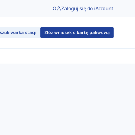
O
Zaloguj się do iAccount
szukiwarka stacji
Złóż wniosek o kartę paliwową