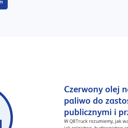
ym
Czerwony olej 
paliwo do zast
publicznymi i 
W Q8Truck rozumiemy, jak wa
jak rolnictwo, budownictwo c