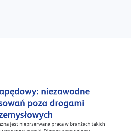
napędowy: niezawodne
osowań poza drogami
przemysłowych
żna jest nieprzerwana praca w branżach takich
zy transport morski. Dlatego zapewniamy