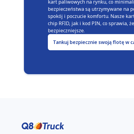
kart paliwowych na rynku, co minimal
bezpieczeństwa są utrzymywane na p
spokój i poczucie komfortu. Nasze ka
chip RFID, jak i kod PIN, co sprawia, ż
bezpieczniejsze.
Tankuj bezpiecznie swoją flotę w c