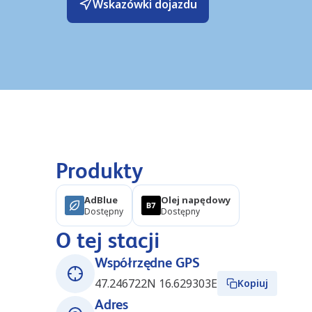
Wskazówki dojazdu
Produkty
AdBlue
Olej napędowy
Dostępny
Dostępny
O tej stacji
Współrzędne GPS
47.246722N 16.629303E
Kopiuj
Adres