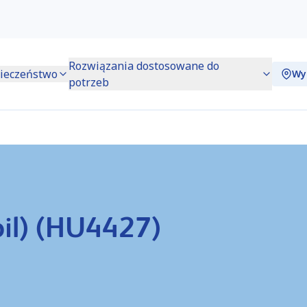
Rozwiązania dostosowane do
ieczeństwo
Wy
potrzeb
il) (HU4427)