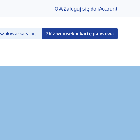
O
Zaloguj się do iAccount
szukiwarka stacji
Złóż wniosek o kartę paliwową