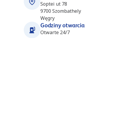
Soptei ut 78
9700
Szombathely
Węgry
Godziny otwarcia
Otwarte 24/7
Stacje w pobliżu
Csakanydoroszlo (Avia)
31.3
km
(HU4428)
Vasut u. 70
9919
Csakanydoroszlo