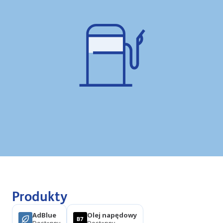
Produkty
AdBlue
Olej napędowy