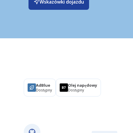
Wskazówki dojazdu
Produkty
AdBlue
Olej napędowy
Dostępny
Dostępny
O tej stacji
Współrzędne GPS