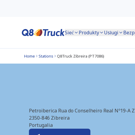
Sieć
Produkty
Usługi
Bezp
Home
Stations
Q8Truck Zibreira (PT7086)
Zibreira (Alves Ba
Petroiberica Rua do Conselheiro Real Nº19-A Z
2350-846
Zibreira
Portugalia