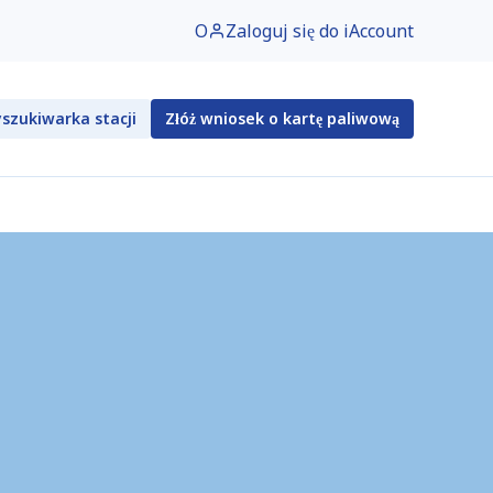
O
Zaloguj się do iAccount
szukiwarka stacji
Złóż wniosek o kartę paliwową