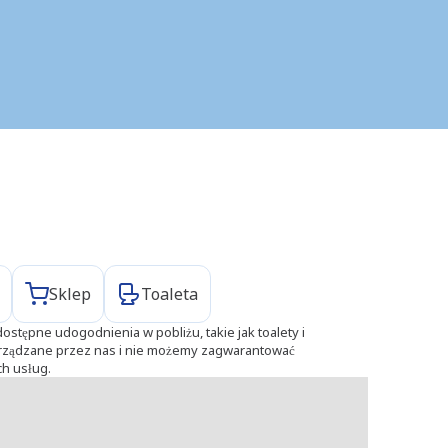
Sklep
Toaleta
ostępne udogodnienia w pobliżu, takie jak toalety i
zarządzane przez nas i nie możemy zagwarantować
ch usług.