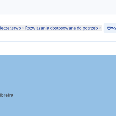
Rozwiązania dostosowane do
ieczeństwo
Wy
potrzeb
ndeira) (PT7086)
ibreira