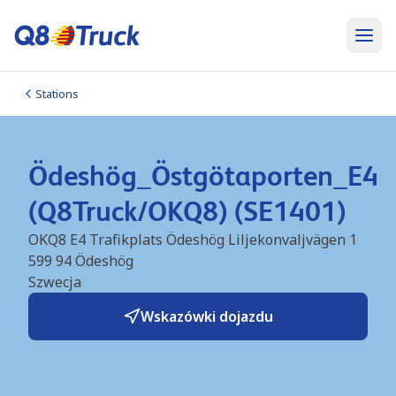
Stations
Ödeshög_Östgötaporten_E4
(Q8Truck/OKQ8) (SE1401)
OKQ8 E4 Trafikplats Ödeshög Liljekonvaljvägen 1
599 94
Ödeshög
Szwecja
Wskazówki dojazdu