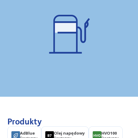
Produkty
AdBlue
Olej napędowy
HVO100