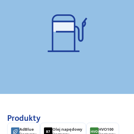
Produkty
AdBlue
Olej napędowy
HVO100