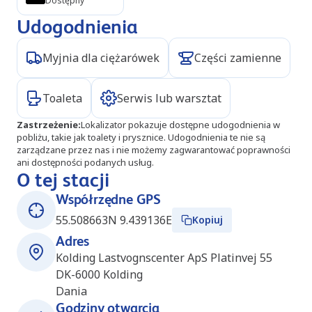
Dostępny
Udogodnienia
Myjnia dla ciężarówek
Części zamienne
Toaleta
Serwis lub warsztat
Zastrzeżenie
:
Lokalizator pokazuje dostępne udogodnienia w
pobliżu, takie jak toalety i prysznice. Udogodnienia te nie są
zarządzane przez nas i nie możemy zagwarantować poprawności
ani dostępności podanych usług.
O tej stacji
Współrzędne GPS
55.508663N 9.439136E
Kopiuj
Adres
Kolding Lastvognscenter ApS Platinvej 55
DK-6000
Kolding
Dania
Godziny otwarcia