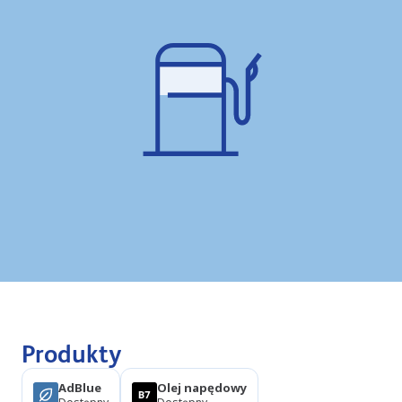
Produkty
AdBlue
Olej napędowy