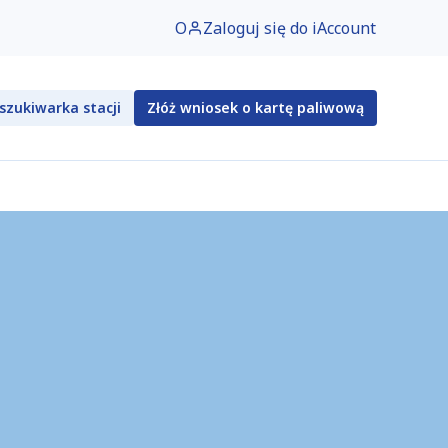
O
Zaloguj się do iAccount
szukiwarka stacji
Złóż wniosek o kartę paliwową