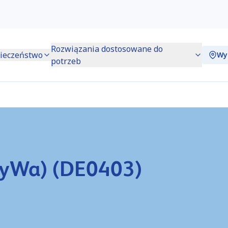
Rozwiązania dostosowane do
ieczeństwo
Wy
potrzeb
ayWa) (DE0403)