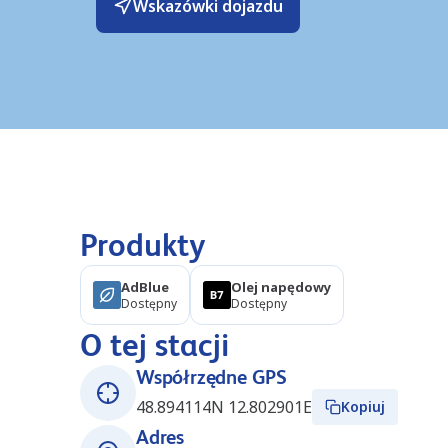
Wskazówki dojazdu
Produkty
AdBlue
Olej napędowy
Dostępny
Dostępny
O tej stacji
Współrzędne GPS
48.894114N 12.802901E
Kopiuj
Adres