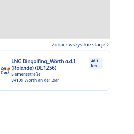
Zobacz wszystkie stacje
LNG Dingolfing_Wörth a.d.I.
46.1
km
(Rolande) (DE1256)
Siemensstraße
84109
Wörth an der Isar