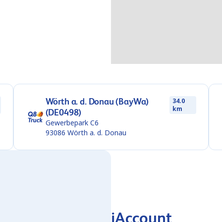
Wörth a. d. Donau (BayWa)
34.0
km
(DE0498)
Gewerbepark C6
93086
Wörth a. d. Donau
iAccount