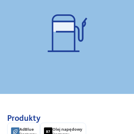
Produkty
AdBlue
Olej napędowy