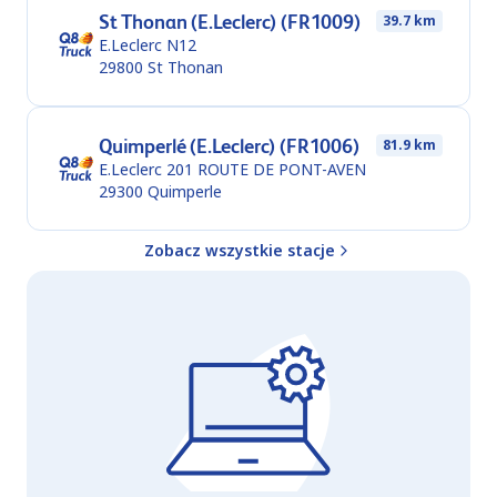
St Thonan (E.Leclerc) (FR1009)
39.7 km
E.Leclerc N12
29800
St Thonan
Quimperlé (E.Leclerc) (FR1006)
81.9 km
E.Leclerc 201 ROUTE DE PONT-AVEN
29300
Quimperle
Zobacz wszystkie stacje