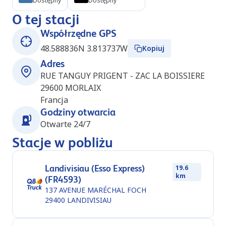
Dostępny
Dostępny
O tej stacji
Współrzędne GPS
48.588836N 3.813737W
Kopiuj
Adres
RUE TANGUY PRIGENT - ZAC LA BOISSIERE
29600
MORLAIX
Francja
Godziny otwarcia
Otwarte 24/7
Stacje w pobliżu
Landivisiau (Esso Express)
19.6
km
(FR4593)
137 AVENUE MARÉCHAL FOCH
29400
LANDIVISIAU