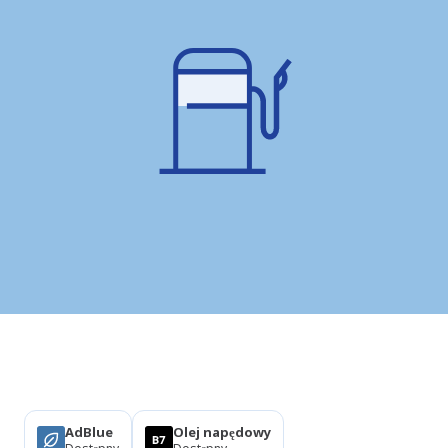
Produkty
AdBlue
Olej napędowy