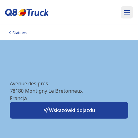
Stations
Montigny le Bretonneux
(Esso Express) (FR1034)
Avenue des prés
78180
Montigny Le Bretonneux
Francja
Wskazówki dojazdu