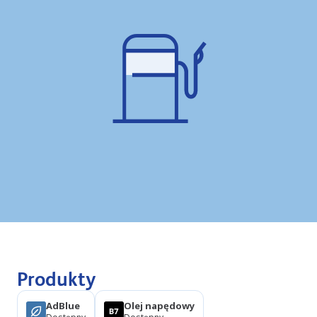
Produkty
AdBlue
Olej napędowy