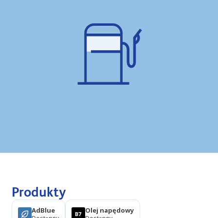
Produkty
AdBlue
Olej napędowy