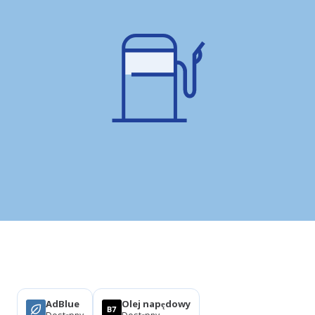
Produkty
AdBlue
Olej napędowy