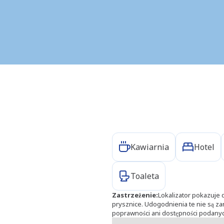
Udogodnienia
Kawiarnia
Hotel
Toaleta
Zastrzeżenie
:
Lokalizator pokazuje d
prysznice. Udogodnienia te nie są 
poprawności ani dostępności podanyc