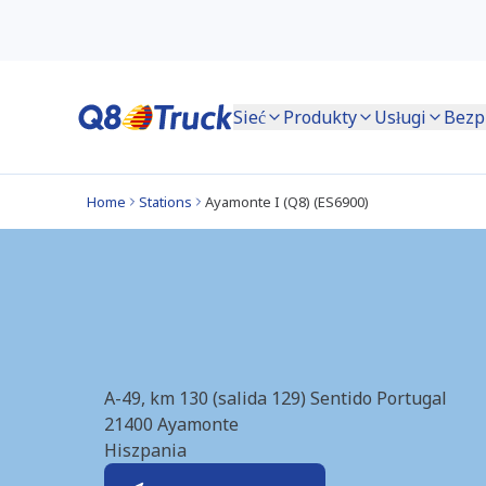
Sieć
Produkty
Usługi
Bezp
Home
Stations
Ayamonte I (Q8) (ES6900)
Ayamonte I (Q8) (
A-49, km 130 (salida 129) Sentido Portugal
21400
Ayamonte
Hiszpania