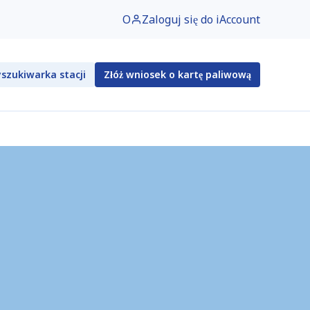
O
Zaloguj się do iAccount
szukiwarka stacji
Złóż wniosek o kartę paliwową