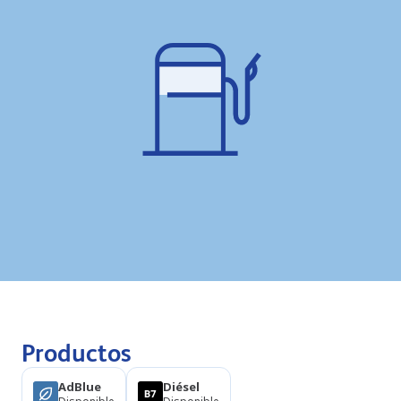
Productos
AdBlue
Diésel