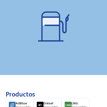
Productos
AdBlue
Diésel
LNG