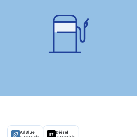
Productos
AdBlue
Diésel