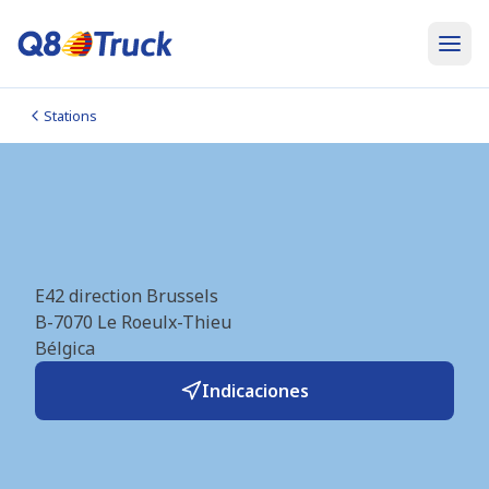
Stations
Thieu Sud E42 (Q8)
(BE0672)
E42 direction Brussels
B-7070
Le Roeulx-Thieu
Bélgica
Indicaciones