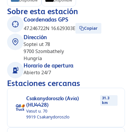
Disponible
Disponible
Sobre esta estación
Coordenadas GPS
47.246722N 16.629303E
Copiar
Dirección
Soptei ut 78
9700
Szombathely
Hungría
Horario de apertura
Abierto 24/7
Estaciones cercanas
Csakanydoroszlo (Avia)
31.3
km
(HU4428)
Vasut u. 70
9919
Csakanydoroszlo