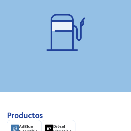
Productos
AdBlue
Diésel