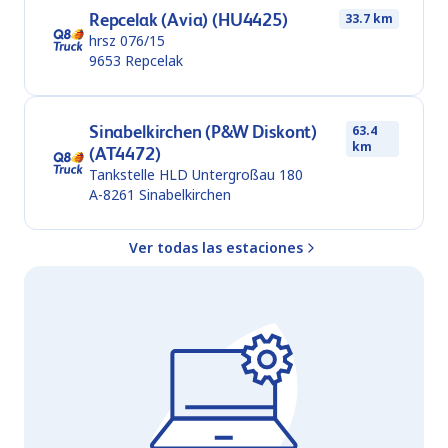
Repcelak (Avia) (HU4425)
33.7 km
hrsz 076/15
9653
Repcelak
Sinabelkirchen (P&W Diskont)
63.4
km
(AT4472)
Tankstelle HLD Untergroßau 180
A-8261
Sinabelkirchen
Ver todas las estaciones