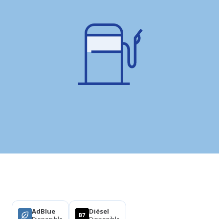
Productos
AdBlue
Diésel