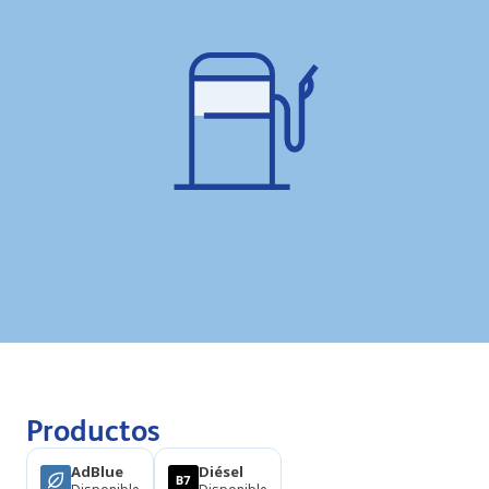
Productos
AdBlue
Diésel