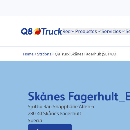
Red
Productos
Servicios
S
Home
Stations
Q8Truck Skånes Fagerhult (SE1488)
Skånes Fagerhult_
Sjuttio 3an Snapphane Allén 6
280 40
Skånes Fagerhult
Suecia