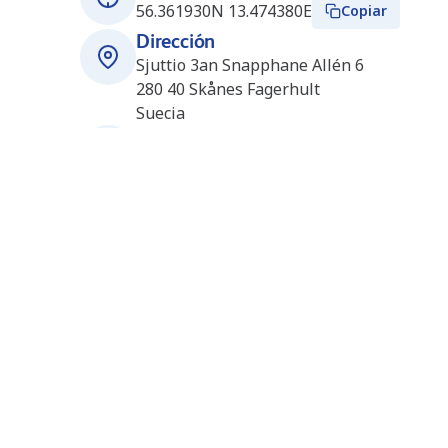
56.361930N 13.474380E
Copiar
Dirección
Sjuttio 3an Snapphane Allén 6
280 40
Skånes Fagerhult
Suecia
Horario de apertura
Abierto 24/7
Estaciones cercanas
Båstad_E6 (OKQ8) (SE1611)
33.2 km
Lannamärkesvägen 390
26996
Båstad