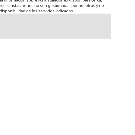
na información sobre las instalaciones disponibles cerca,
stas instalaciones no son gestionadas por nosotros y no
disponibilidad de los servicios indicados.
Ver todas las estaciones
Blainville sur Orne (Hyper U)
46.0
km
(FR1098)
Hyper U 2 rond point Royal Norfolk
14550
Blainville-sur-Orne