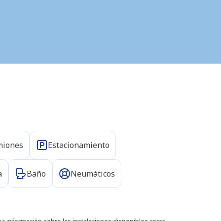
miones
Estacionamiento
a
Baño
Neumáticos