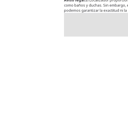
Aviso legal
:
El Localizador proporcio
como baños y duchas. Sin embargo, e
podemos garantizar la exactitud ni la 
ille l'Orcher
Ouistreham (Esso) (FR1024)
41.5 km
Route de Caen 84
14150
Ouistreham