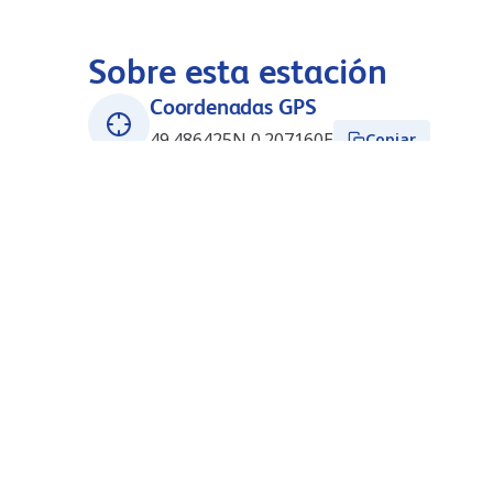
Sobre esta estación
Coordenadas GPS
49.486425N 0.207160E
Copiar
Dirección
Route Industrielle Centre Routier Gonfrev
F-76700
Harfleur
Francia
Horario de apertura
Abierto 24/7
Estaciones cercanas
Port Jérôme (Esso Express)
25.7
km
(FR4594)
2 AVENUE DU GENERAL DE GAULLE
76330
PORT JEROME SUR SEINE