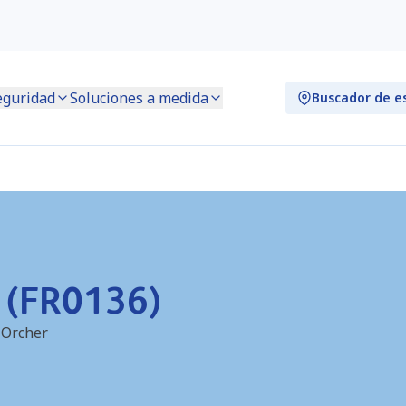
eguridad
Soluciones a medida
Buscador de e
) (FR0136)
l'Orcher