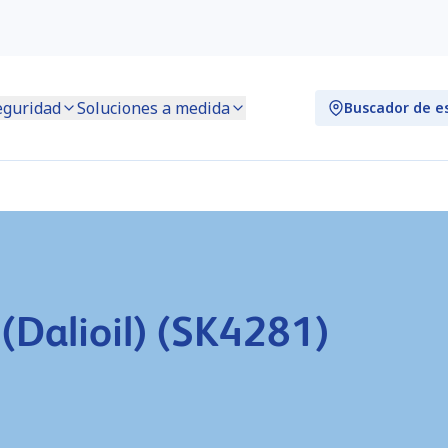
eguridad
Soluciones a medida
Buscador de e
(Dalioil) (SK4281)