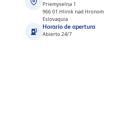
Priemyselna 1
966 01
Hlinik nad Hronom
Eslovaquia
Horario de apertura
Abierto 24/7
Estaciones cercanas
Hontianske Nemce (Dalioil)
32.1
km
(SK4293)
Hontianske Nemce 235
96265
Hontianske Nemce