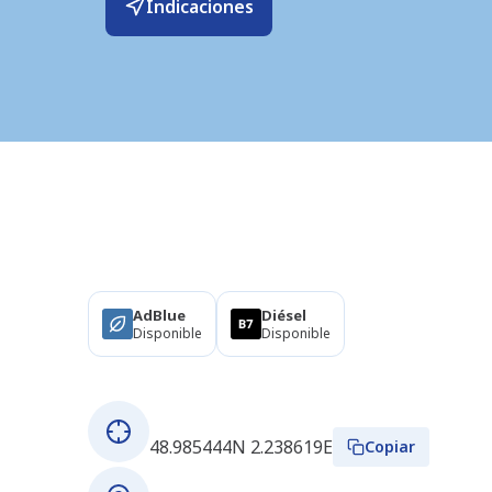
Indicaciones
Productos
AdBlue
Diésel
Disponible
Disponible
Sobre esta estación
Coordenadas GPS
48.985444N 2.238619E
Copiar
Dirección