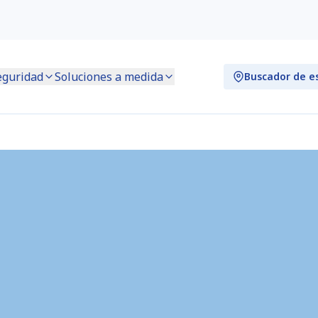
eguridad
Soluciones a medida
Buscador de e
Express) (FR0194)