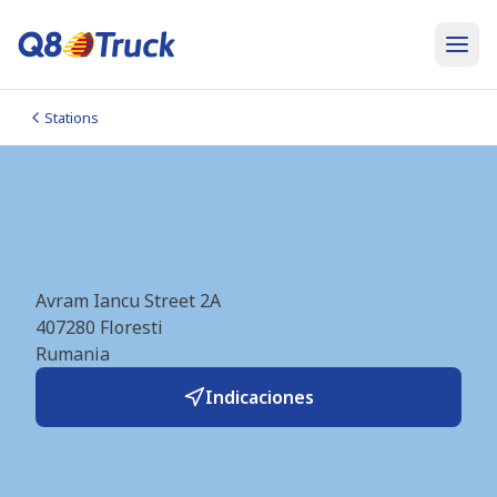
Stations
Cluj_Floresti (Smartdiesel)
(RO9175)
Avram Iancu Street 2A
407280
Floresti
Rumania
Indicaciones