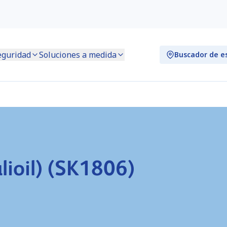
eguridad
Soluciones a medida
Buscador de e
lioil) (SK1806)