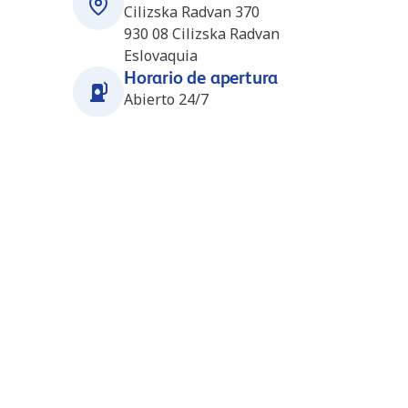
Cilizska Radvan 370
930 08
Cilizska Radvan
Eslovaquia
Horario de apertura
Abierto 24/7
Estaciones cercanas
Ton (Daloil) (SK4285)
10.3 km
bratislavska
94615
ton