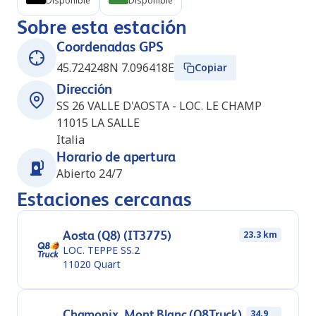
Disponible
Disponible
Sobre esta estación
Coordenadas GPS
45.724248N 7.096418E
Copiar
Dirección
SS 26 VALLE D'AOSTA - LOC. LE CHAMP
11015
LA SALLE
Italia
Horario de apertura
Abierto 24/7
Estaciones cercanas
Aosta (Q8) (IT3775)
23.3 km
LOC. TEPPE SS.2
11020
Quart
Chamonix_Mont Blanc (Q8Truck)
34.9