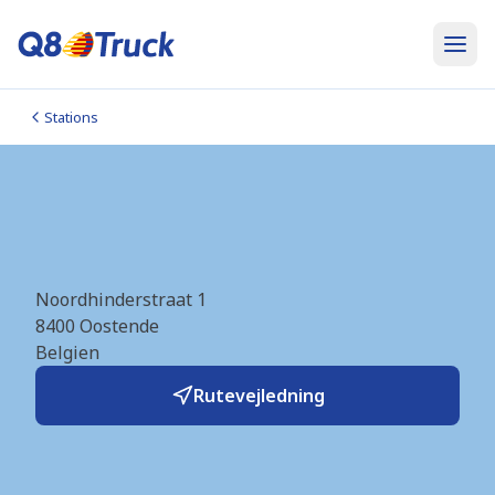
Stations
Oostende (Romac)
(BE7911)
Noordhinderstraat 1
8400
Oostende
Belgien
Rutevejledning