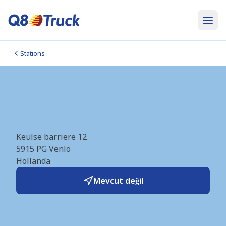
Stations
Venlo - Keulse Barriere
Noord (Vissers) (NL7329)
Keulse barriere 12
5915 PG
Venlo
Hollanda
Mevcut değil