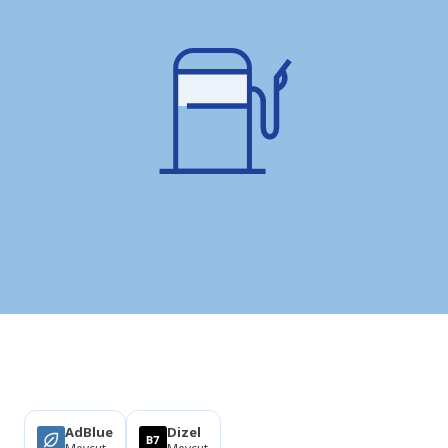
Ürünler
AdBlue
Dizel