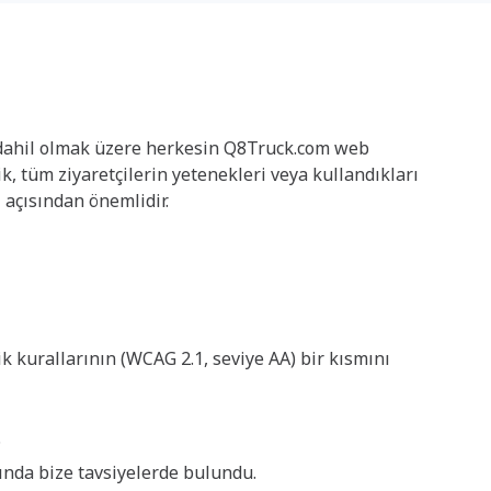
e dahil olmak üzere herkesin Q8Truck.com web
rlik, tüm ziyaretçilerin yetenekleri veya
eyimi yaşaması açısından önemlidir.
ik kurallarının (WCAG 2.1, seviye AA) bir kısmını
.
sında bize tavsiyelerde bulundu.