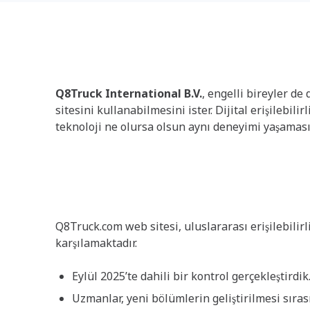
Hedefimiz
Q8Truck International B.V.
, engelli bireyler d
sitesini kullanabilmesini ister. Dijital erişilebili
kullandıkları teknoloji ne olursa olsun aynı den
Durum
Q8Truck.com web sitesi, uluslararası erişilebilirl
karşılamaktadır.
Eylül 2025’te dahili bir kontrol gerçekleştirdik
Uzmanlar, yeni bölümlerin geliştirilmesi sıra