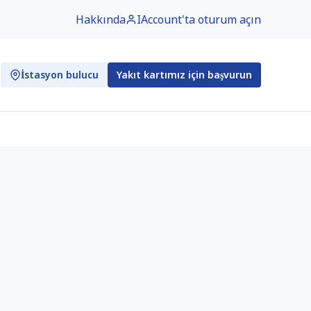
Hakkında
IAccount'ta oturum açın
İstasyon bulucu
Yakıt kartımız için başvurun