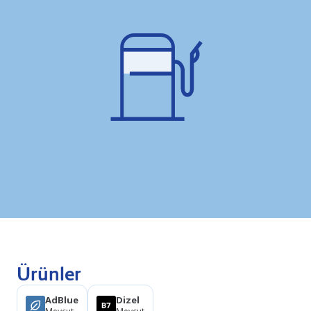
Ürünler
AdBlue
Dizel