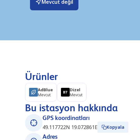
Mevcut değil
Ürünler
AdBlue
Dizel
Mevcut
Mevcut
Bu istasyon hakkında
GPS koordinatları
49.117722N 19.072861E
Kopyala
Adres