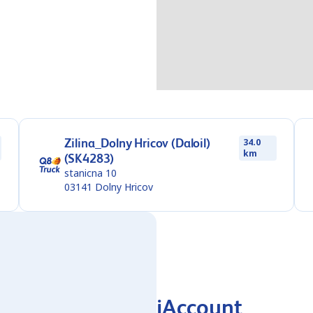
Zilina_Dolny Hricov (Daloil)
34.0
km
(SK4283)
stanicna 10
03141
Dolny Hricov
iAccount