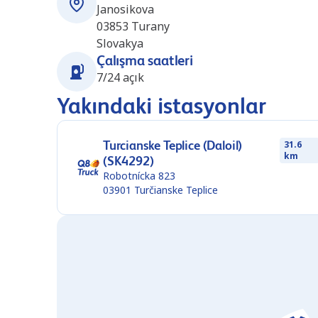
Janosikova
03853
Turany
Slovakya
Çalışma saatleri
7/24 açık
Yakındaki istasyonlar
Turcianske Teplice (Daloil)
31.6
km
(SK4292)
Robotnícka 823
03901
Turčianske Teplice