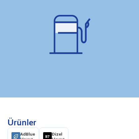
Ürünler
AdBlue
Dizel