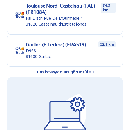
Toulouse Nord_Castelnau (FAL)
34.3
km
(FR1084)
Fal Distri Rue De L'Ourmede 1
31620
Castelnau d'Estretefonds
Gaillac (E.Leclerc) (FR4519)
52.1 km
D968
81600
Gaillac
Tüm istasyonları görüntüle