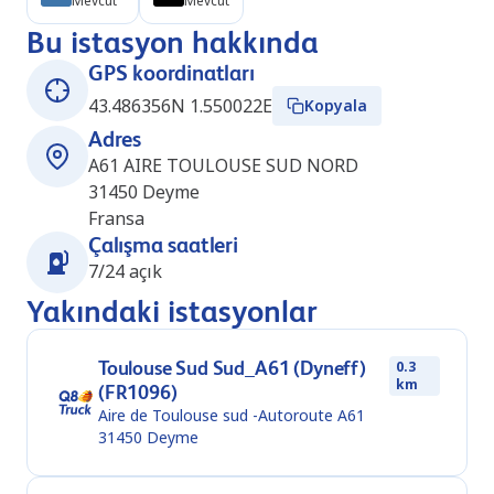
Mevcut
Mevcut
Bu istasyon hakkında
GPS koordinatları
43.486356N 1.550022E
Kopyala
Adres
A61 AIRE TOULOUSE SUD NORD
31450
Deyme
Fransa
Çalışma saatleri
7/24 açık
Yakındaki istasyonlar
Toulouse Sud Sud_A61 (Dyneff)
0.3
km
(FR1096)
Aire de Toulouse sud -Autoroute A61
31450
Deyme