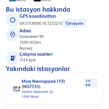
Mevcut
Mevcut
Bu istasyon hakkında
GPS koordinatları
59.515395N 10.727221E
Kopyala
Adres
Sonsveien 99
1550
HOlen
Norveç
Çalışma saatleri
7/24 açık
Yakındaki istasyonlar
Moss Næringspark (YX)
7.5
km
(NO7735)
Vestre Vanemvei 22
1599
Moss