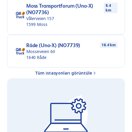
Moss Transportforum (Uno-X)
8.4
km
(NO7736)
Vålerveien 157
1599
Moss
Råde (Uno-X) (NO7739)
18.4 km
Mosseveien 60
1640
Råde
Tüm istasyonları görüntüle