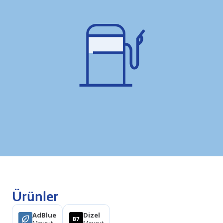
Ürünler
AdBlue
Dizel