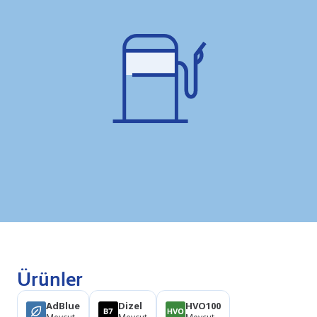
Ürünler
AdBlue
Dizel
HVO100