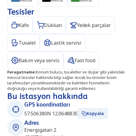
Mevcut
Mevcut
Mevcut
Tesisler
Kafe
Dükkan
Yedek parçalar
Tuvalet
Lastik servisi
Bakım veya servis
Fast food
Feragatname
:
Konum bulucu, tuvaletler ve duşlar gibi yakındaki
mevcut tesisler hakkında bilgi sağlar. Ancak bu tesisler bizim
tarafımızdan yönetilmemektedir ve belirtilen hizmetlerin
doğruluğu veya kullanılabilirliği garanti edilemez.
Bu istasyon hakkında
GPS koordinatları
57.506380N 12.064883E
Kopyala
Adres
Energigatan 2