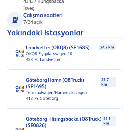
43437
Kungsbacka
İsveç
Çalışma saatleri
7/24 açık
Yakındaki istasyonlar
Landvetter (OKQ8) (SE1685)
24.2 km
OKQ8 Flygplatsvägen 10
438 70
Landvetter
Göteborg Hamn (Q8Truck)
26.7
km
(SE1495)
Terminalvägen/Hamneviksvägen
418 79
Göteborg
Göteborg_Hisingsbacka (Q8Truck)
27.1
km
(SE0826)