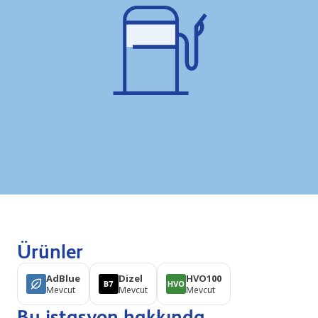
Ürünler
AdBlue
Dizel
HVO100
Mevcut
Mevcut
Mevcut
Bu istasyon hakkında