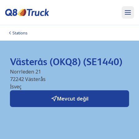
Stations
Västerås (OKQ8) (SE1440)
Norrleden 21
72242
Västerås
İsveç
Mevcut değil