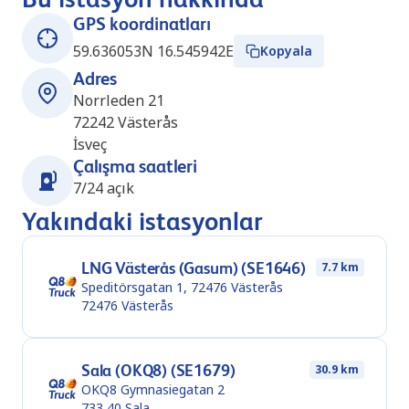
GPS koordinatları
59.636053N 16.545942E
Kopyala
Adres
Norrleden 21
72242
Västerås
İsveç
Çalışma saatleri
7/24 açık
Yakındaki istasyonlar
LNG Västerås (Gasum) (SE1646)
7.7 km
Speditörsgatan 1, 72476 Västerås
72476
Västerås
Sala (OKQ8) (SE1679)
30.9 km
OKQ8 Gymnasiegatan 2
733 40
Sala