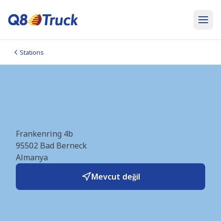
Stations
LNG Bad Berneck
(Rolande) (DE1227)
Frankenring 4b
95502
Bad Berneck
Almanya
Mevcut değil