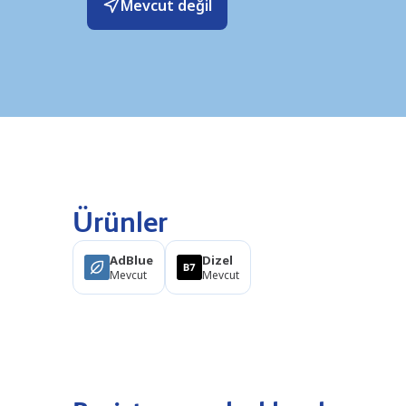
Mevcut değil
Ürünler
AdBlue
Dizel
Mevcut
Mevcut