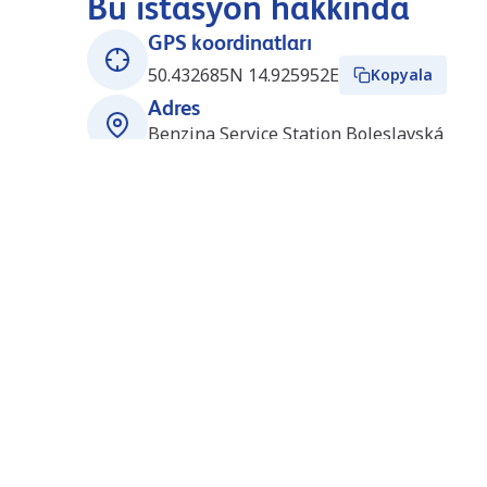
Bu istasyon hakkında
GPS koordinatları
50.432685N 14.925952E
Kopyala
Adres
Benzina Service Station Boleslavská
29306 Mlada Boleslav
Kosmonosy
Çek Cumhuriyeti
Çalışma saatleri
7/24 açık
Yakındaki istasyonlar
Pruhonice (Orlen Benzina)
54.4
km
(CZ4436)
Ujezd u Pruhonic
14900
Pruhonice