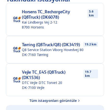
Horsens TC_RechargeCity
5.6
km
(Q8Truck) (DK6078)
Kai Lindbergs Vej 2-12
8700
Horsens
Tørring (Q8Truck/Q8) (DK3419)
19.2 km
Q8 Service Station Viborg Hovedvej 80
DK-7160
Tørring
Vejle TC_E45 (Q8Truck)
19.7
km
(DK1536)
DTC Vejle DTC Torvet 20
DK-7100
Vejle
Tüm istasyonları görüntüle