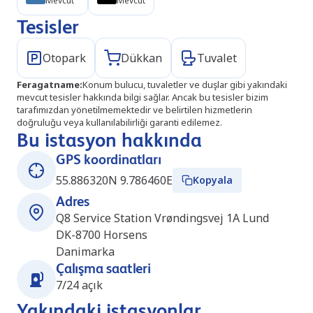
Mevcut
Mevcut
Tesisler
Otopark
Dükkan
Tuvalet
Feragatname
:
Konum bulucu, tuvaletler ve duşlar gibi yakındaki
mevcut tesisler hakkında bilgi sağlar. Ancak bu tesisler bizim
tarafımızdan yönetilmemektedir ve belirtilen hizmetlerin
doğruluğu veya kullanılabilirliği garanti edilemez.
Bu istasyon hakkında
GPS koordinatları
55.886320N 9.786460E
Kopyala
Adres
Q8 Service Station Vrøndingsvej 1A Lund
DK-8700
Horsens
Danimarka
Çalışma saatleri
7/24 açık
Yakındaki istasyonlar