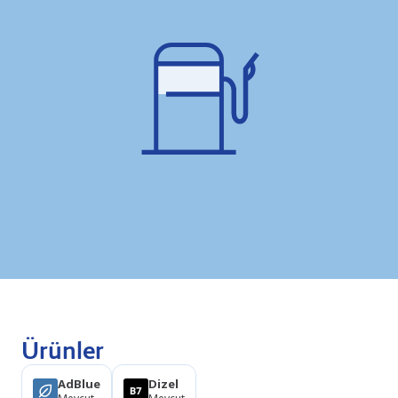
Ürünler
AdBlue
Dizel