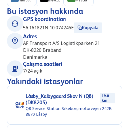
Mevcut
Mevcut
Mevcut
Bu istasyon hakkında
GPS koordinatları
56.161821N 10.074246E
Kopyala
Adres
AF Transport A/S Logistikparken 21
DK-8220
Braband
Danimarka
Çalışma saatleri
7/24 açık
Yakındaki istasyonlar
Låsby_Kalbygaard Skov N (Q8)
19.0
km
(DK8205)
Q8 Service Station Silkeborgmotorvejen 242B
8670
Låsby