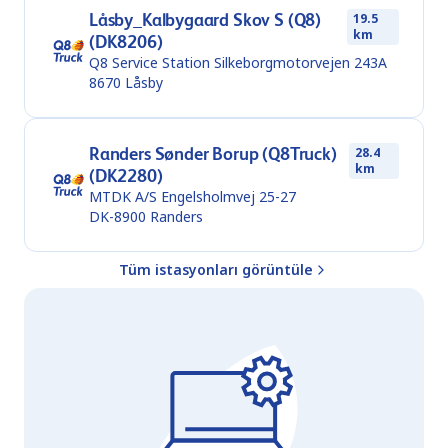
Låsby_Kalbygaard Skov S (Q8)
19.5
km
(DK8206)
Q8 Service Station Silkeborgmotorvejen 243A
8670
Låsby
Randers Sønder Borup (Q8Truck)
28.4
km
(DK2280)
MTDK A/S Engelsholmvej 25-27
DK-8900
Randers
Tüm istasyonları görüntüle