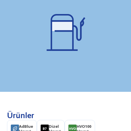
Ürünler
AdBlue
Dizel
HVO100