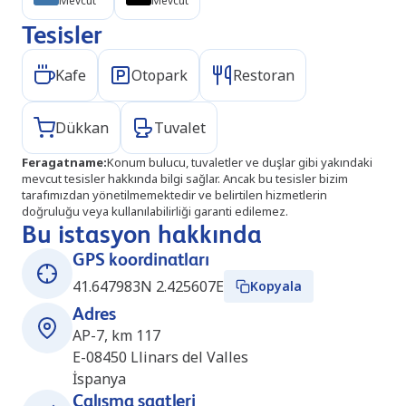
Mevcut
Mevcut
Tesisler
Kafe
Otopark
Restoran
Dükkan
Tuvalet
Feragatname
:
Konum bulucu, tuvaletler ve duşlar gibi yakındaki
mevcut tesisler hakkında bilgi sağlar. Ancak bu tesisler bizim
tarafımızdan yönetilmemektedir ve belirtilen hizmetlerin
doğruluğu veya kullanılabilirliği garanti edilemez.
Bu istasyon hakkında
GPS koordinatları
41.647983N 2.425607E
Kopyala
Adres
AP-7, km 117
E-08450
Llinars del Valles
İspanya
Çalışma saatleri