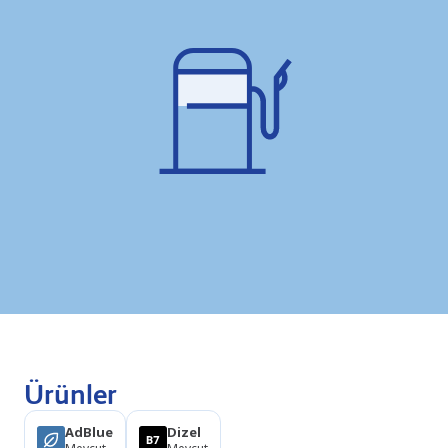
Ürünler
AdBlue
Dizel