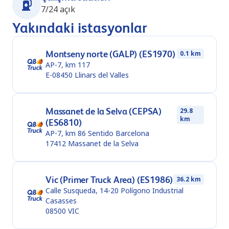
7/24 açık
Yakındaki istasyonlar
Montseny norte (GALP) (ES1970)
0.1 km
AP-7, km 117
E-08450
Llinars del Valles
Massanet de la Selva (CEPSA)
29.8
km
(ES6810)
AP-7, km 86 Sentido Barcelona
17412
Massanet de la Selva
Vic (Primer Truck Area) (ES1986)
36.2 km
Calle Susqueda, 14-20 Polígono Industrial
Casasses
08500
VIC