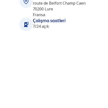
route de Belfort Champ Caen
70200
Lure
Fransa
Çalışma saatleri
7/24 açık
Yakındaki istasyonlar
St Sauveur (E.Leclerc) (FR1003)
16.2 km
E.Leclerc 57 RUE ARISTIDE BRIAND
70300
Saint-Saveur