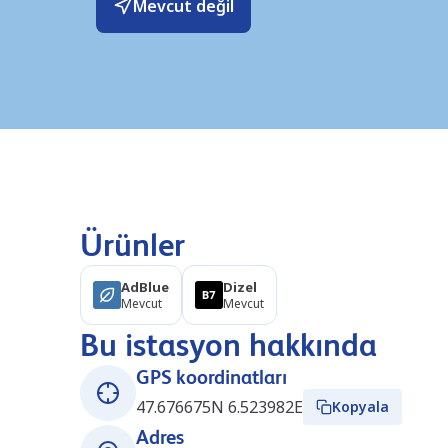
Mevcut değil
Ürünler
AdBlue
Dizel
Mevcut
Mevcut
Bu istasyon hakkında
GPS koordinatları
47.676675N 6.523982E
Kopyala
Adres