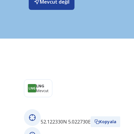
Mevcut değil
Ürünler
LNG
Mevcut
Bu istasyon hakkında
GPS koordinatları
52.122330N 5.022730E
Kopyala
Adres