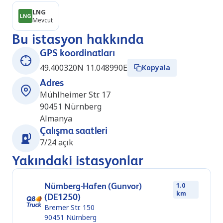
LNG
Mevcut
Bu istasyon hakkında
GPS koordinatları
49.400320N 11.048990E
Kopyala
Adres
Mühlheimer Str. 17
90451
Nürnberg
Almanya
Çalışma saatleri
7/24 açık
Yakındaki istasyonlar
Nürnberg-Hafen (Gunvor)
1.0
km
(DE1250)
Bremer Str. 150
90451
Nürnberg