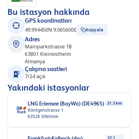
Mevcut
Bu istasyon hakkında
GPS koordinatları
49.994450N 9.065600E
Kopyala
Adres
Mainparkstrasse 18
63801
Kleinostheim
Almanya
Çalışma saatleri
7/24 açık
Yakındaki istasyonlar
LNG Erlensee (BayWa) (DE4965)
21.3 km
Röntgenstrasse 1
63526
Erlensee
Frankfurt-Kalbach (rhv)
37.1