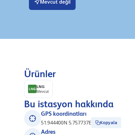
Mevcut değil
Ürünler
LNG
Mevcut
Bu istasyon hakkında
GPS koordinatları
51.944400N 5.757737E
Kopyala
Adres