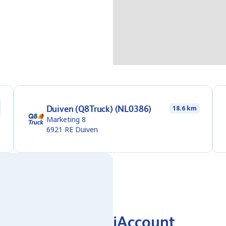
Duiven (Q8Truck) (NL0386)
18.6 km
Marketing 8
6921 RE
Duiven
iAccount