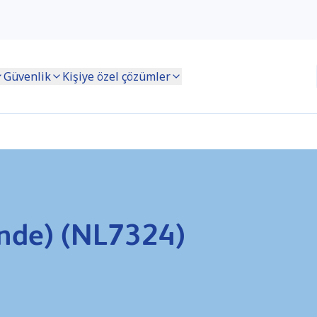
Güvenlik
Kişiye özel çözümler
nde) (NL7324)